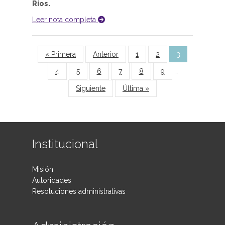
Ríos.
Leer nota completa
Páginas
« Primera
Anterior
1
2
3
4
5
6
7
8
9
…
Siguiente
Última »
Institucional
Misión
Autoridades
Resoluciones administrativas