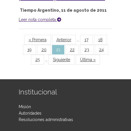
Tiempo Argentino, 11 de agosto de 2011
Leer nota completa
Páginas
« Primera
Anterior
…
17
18
19
20
21
22
23
24
25
…
Siguiente
Última »
Institucional
Misión
Autoridades
Resoluciones administrativas